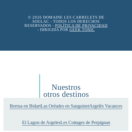
© 2026 DOMAINE LES CARRELETS DE
SOULAC
- TODOS LOS DERECHOS
RESERVADOS -
POLÍTICA DE PRIVACIDAD
- DIRIGIDA POR
GEEK TONIC
Nuestros
otros destinos
Berrua en Bidart
Las Oréades en Sanguinet
Argelès Vacances
El Lagon de Argeles
Les Cottages de Perpignan