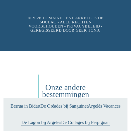
© 2026 DOMAINE LES CARRELETS DE
SOULAC
- ALLE RECHTEN
VOORBEHOUDEN -
PRIVACYBELEID
-
GEREGISSEERD DOOR
GEEK TONIC
Onze andere
bestemmingen
Berrua in Bidart
De Oréades bij Sanguinet
Argelès Vacances
De Lagon bij Argeles
De Cottages bij Perpignan