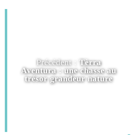
Précédent :
Tèrra
Aventura : une chasse au
trésor grandeur nature