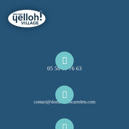
05 56 09 76 63
contact@domainelescarrelets.com