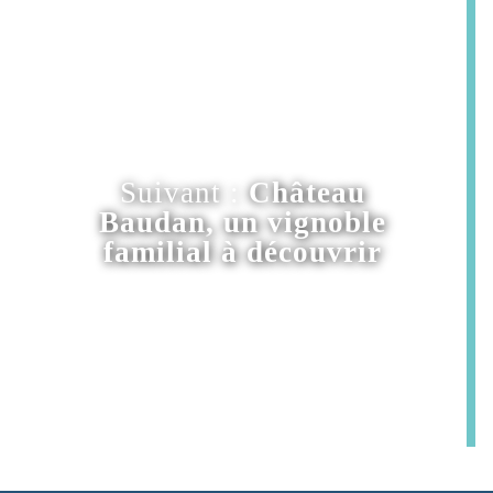
Suivant :
Château
Baudan, un vignoble
familial à découvrir