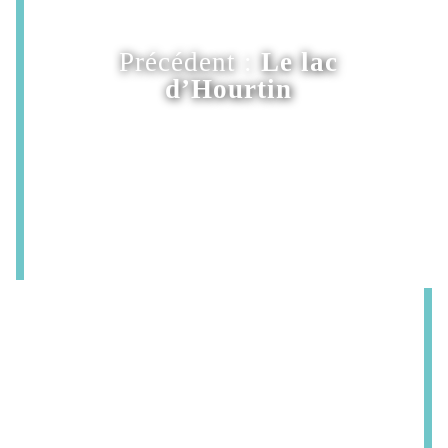
Précédent :
Le lac
d’Hourtin