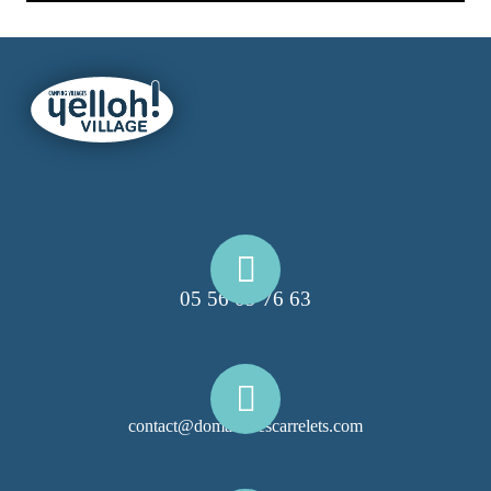
05 56 09 76 63
contact@domainelescarrelets.com