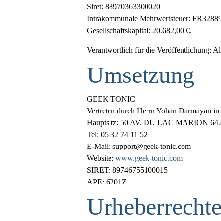
Siret: 88970363300020
Intrakommunale Mehrwertsteuer: FR3288
Gesellschaftskapital: 20.682,00 €.
Verantwortlich für die Veröffentlichung
Umsetzung
GEEK TONIC
Vertreten durch Herrn Yohan Darmayan in s
Hauptsitz: 50 AV. DU LAC MARION 6
Tel: 05 32 74 11 52
E-Mail: support@geek-tonic.com
Website:
www.geek-tonic.com
SIRET: 89746755100015
APE: 6201Z
Urheberrechte