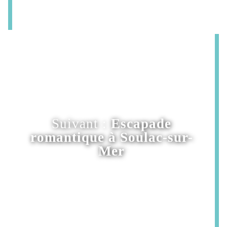
Suivant :
Escapade
romantique à Soulac-sur-
Mer