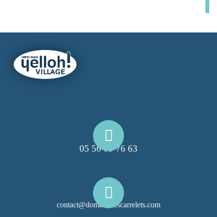
05 56 09 76 63
contact@domainelescarrelets.com